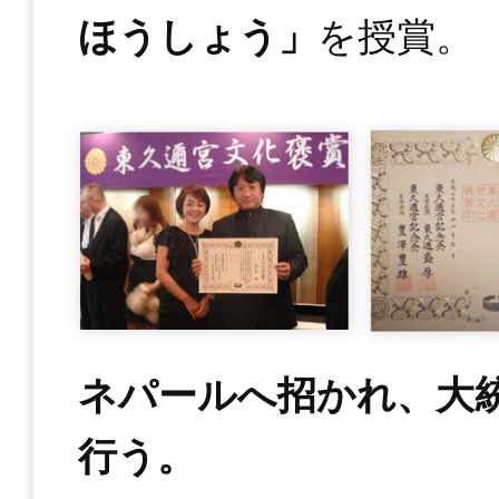
ほうしょう」
を授賞。
ネパールへ招かれ、⼤
⾏う。